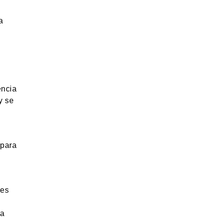
a
encia
y se
 para
les
la