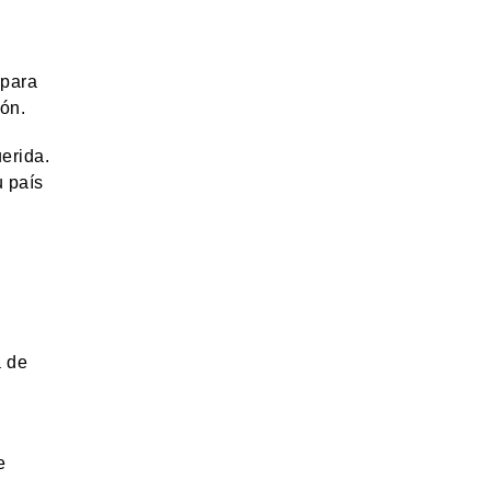
 para
ón.
erida.
u país
a de
e