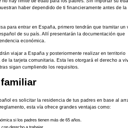
e no hay límite de edad para los padres. Sin importar su eda
uestran haber dependido de ti financieramente antes de la
isa para entrar en España, primero tendrán que tramitar un
español de su país. Allí presentarán la documentación que
ependencia económica.
rán viajar a España y posteriormente realizar en territorio
 de la tarjeta comunitaria. Esta les otorgará el derecho a viv
ras sigan cumpliendo los requisitos.
 familiar
añol es solicitar la residencia de tus padres en base al arr
l reglamento, esta vía ofrece grandes ventajas como:
mica si los padres tienen más de 65 años.
 con derecho a trabajar.