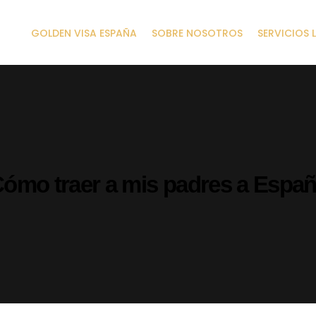
GOLDEN VISA ESPAÑA
SOBRE NOSOTROS
SERVICIOS 
ómo traer a mis padres a Espa