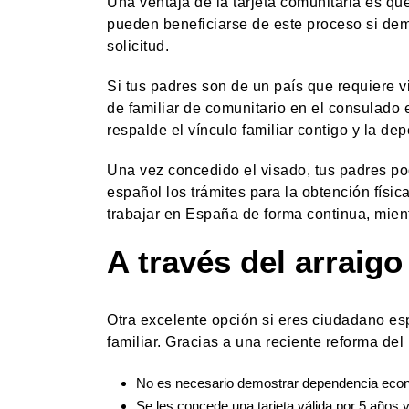
Una ventaja de la tarjeta comunitaria es qu
pueden beneficiarse de este proceso si dem
solicitud.
Si tus padres son de un país que requiere v
de familiar de comunitario en el consulado 
respalde el vínculo familiar contigo y la d
Una vez concedido el visado, tus padres pod
español los trámites para la obtención física
trabajar en España de forma continua, mient
A través del arraigo
Otra excelente opción si eres ciudadano esp
familiar. Gracias a una reciente reforma de
No es necesario demostrar dependencia econó
Se les concede una tarjeta válida por 5 años y