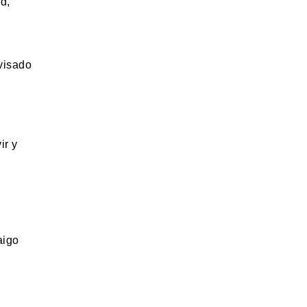
d,
 visado
ir y
aigo