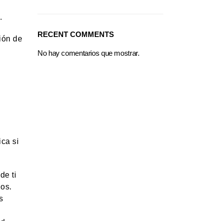
.
RECENT COMMENTS
ión de
No hay comentarios que mostrar.
ica si
de ti
ios.
s