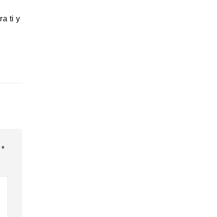
a ti y
n
*