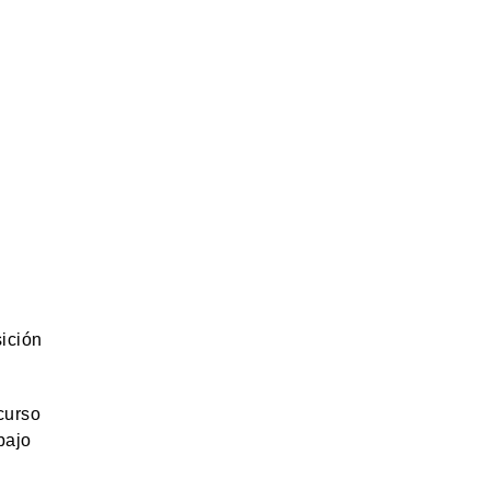
ición
curso
bajo