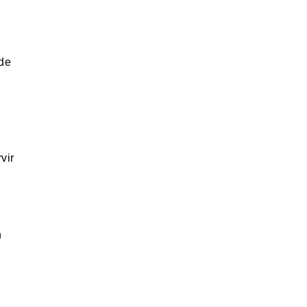
 de
vir
n