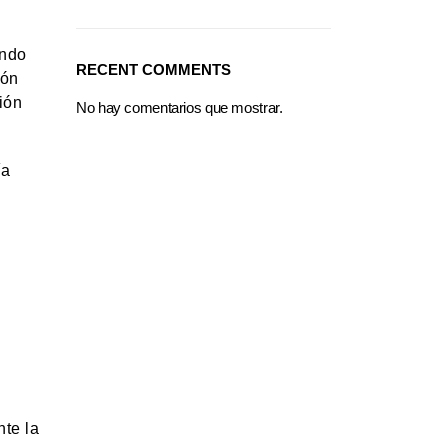
ando
RECENT COMMENTS
ión
ión
No hay comentarios que mostrar.
ía
nte la