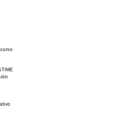
ecurso
ESTIME
sión
ativo