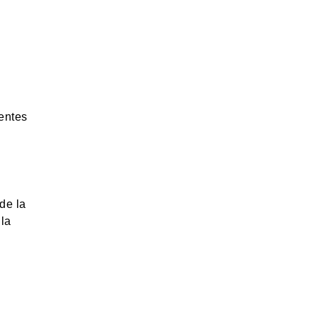
ientes
de la
 la